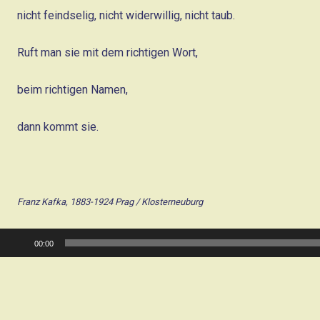
nicht feindselig, nicht widerwillig, nicht taub.
Ruft man sie mit dem richtigen Wort,
beim richtigen Namen,
dann kommt sie.
Franz Kafka,
1883-1924 Prag / Klosterneuburg
Audio-
00:00
Player