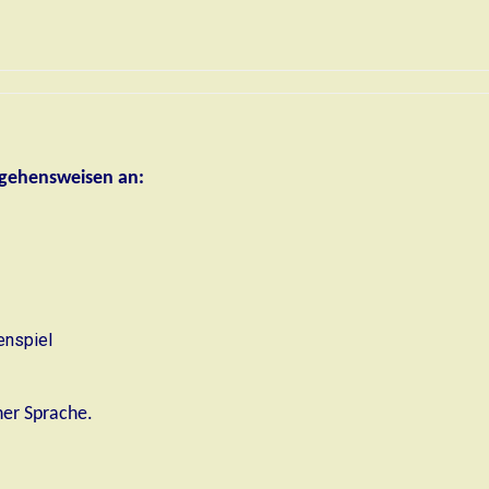
orgehensweisen an:
enspiel
her Sprache.